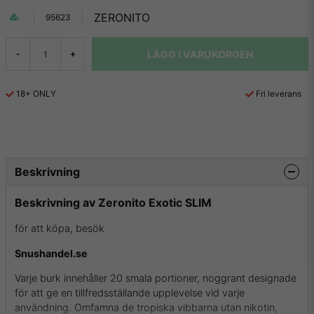
ZERONITO
95623
LÄGG I VARUKORGEN
-
+
18+ ONLY
Fri leverans
Beskrivning
Beskrivning av Zeronito Exotic SLIM
för att köpa, besök
Snushandel.se
Varje burk innehåller 20 smala portioner, noggrant designade
för att ge en tillfredsställande upplevelse vid varje
användning. Omfamna de tropiska vibbarna utan nikotin,