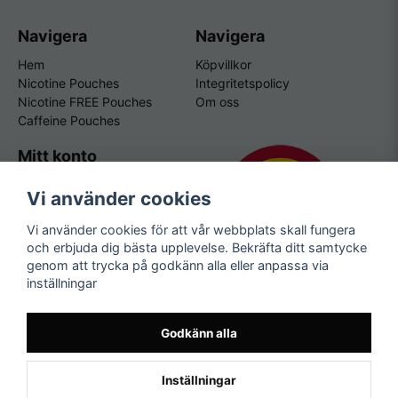
Navigera
Navigera
Hem
Köpvillkor
Nicotine Pouches
Integritetspolicy
Nicotine FREE Pouches
Om oss
Caffeine Pouches
Mitt konto
Logga in
Vi använder cookies
Registrera dig
Glömt lösenord?
Vi använder cookies för att vår webbplats skall fungera
och erbjuda dig bästa upplevelse. Bekräfta ditt samtycke
genom att trycka på godkänn alla eller anpassa via
inställningar
Vissa av våra produkter
innehåller nikotin. Du måste
vara över 18 för att köpa.
Godkänn alla
Inställningar