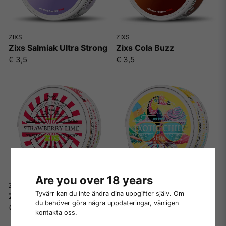
ZIXS
ZIXS
Zixs Salmiak Ultra Strong
Zixs Cola Buzz
€ 3,5
€ 3,5
Are you over 18 years
ZIXS
ZIXS
Tyvärr kan du inte ändra dina uppgifter själv. Om
Zixs Strawberry Lime
Zixs Exotic Chill
du behöver göra några uppdateringar, vänligen
€ 3,5
€ 3,5
kontakta oss.