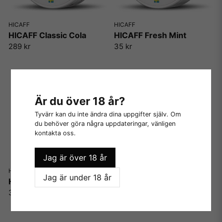
HICAFF
HICAFF
HICAFF Classic Cola
HICAFF Fresh Mint
289 kr
35 kr
Är du över 18 år?
Tyvärr kan du inte ändra dina uppgifter själv. Om
du behöver göra några uppdateringar, vänligen
kontakta oss.
Jag är över 18 år
HICAFF
Jag är under 18 år
HICAFF Energy Rush
35 kr