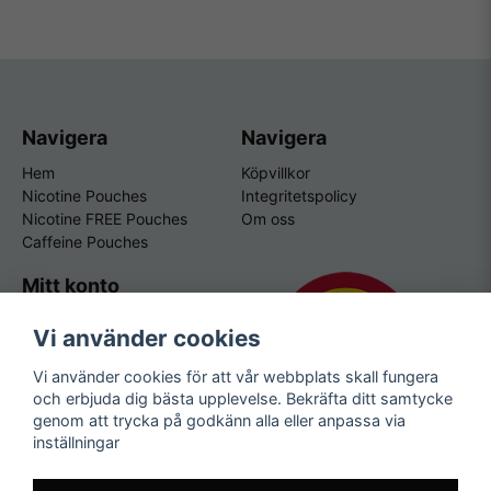
Navigera
Navigera
Hem
Köpvillkor
Nicotine Pouches
Integritetspolicy
Nicotine FREE Pouches
Om oss
Caffeine Pouches
Mitt konto
Logga in
Vi använder cookies
Registrera dig
Glömt lösenord?
Vi använder cookies för att vår webbplats skall fungera
och erbjuda dig bästa upplevelse. Bekräfta ditt samtycke
genom att trycka på godkänn alla eller anpassa via
inställningar
Vissa av våra produkter
innehåller nikotin. Du måste