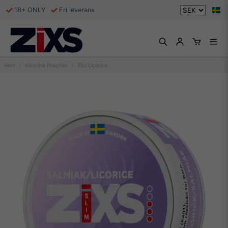
18+ ONLY
Fri leverans
Hem
Nicotine Pouches
Zixs Licorice