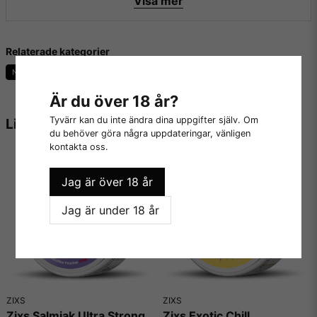
Visa mer
Relaterade kategorier
Nicotine Pouches
SLIM Format
Är du över 18 år?
Tyvärr kan du inte ändra dina uppgifter själv. Om
Liknande produkter
du behöver göra några uppdateringar, vänligen
kontakta oss.
Jag är över 18 år
Jag är under 18 år
ZIXS
ZIXS
Zixs Salmiak Ultra Strong
Zixs Exotic Chill