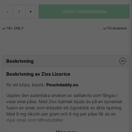
LÄGG I VARUKORGEN
-
+
18+ ONLY
Fri leverans
Beskrivning
Beskrivning av Zixs Licorice
för att köpa, besök:
Pouchdaddy.eu
Upplev den autentiska smaken av saltlakrits som fångas i
varje smal påse. Med Zixs Salmiak bjuds du på en dynamisk
fusion av smak som erbjuder ett ögonblick av äkta njutning.
Med 8 mg nikotin per gram och 6 mg per påse får du en
mjuk smak som tillfredsställer.