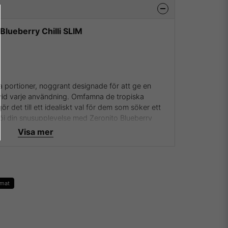
Blueberry Chilli SLIM
la portioner, noggrant designade för att ge en
e vid varje användning. Omfamna de tropiska
gör det till ett idealiskt val för dem som söker ett
höj din snusupplevelse med Zeronito Blueberry
elser möter nikotinfri överseende.
Visa mer
rmat