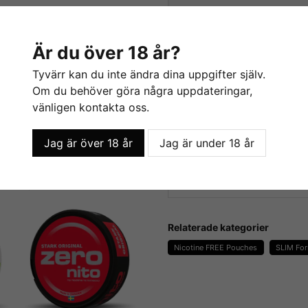
Beskrivning
Beskrivning av Zeronito 
Är du över 18 år?
för att köpa, besök
Tyvärr kan du inte ändra dina uppgifter själv.
Om du behöver göra några uppdateringar,
Snushandel.se
vänligen kontakta oss.
Varje burk innehåller 20 sma
tillfredsställande upplevels
Jag är över 18 år
Jag är under 18 år
vibbarna utan nikotin, vilket 
ZERONITO
uppfriskande alternativ. För
onito Melon Rush SLIM
Zeronito Espresso SLIM
Chili, där livfulla smakupplev
25 kr
Relaterade kategorier
Nicotine FREE Pouches
SLIM Fo