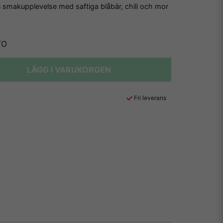
 smakupplevelse med saftiga blåbär, chili och mor
TO
LÄGG I VARUKORGEN
Fri leverans