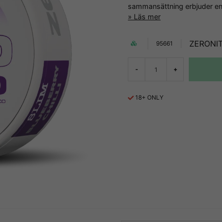
sammansättning erbjuder en
Läs mer
ZERONI
95661
-
+
18+ ONLY