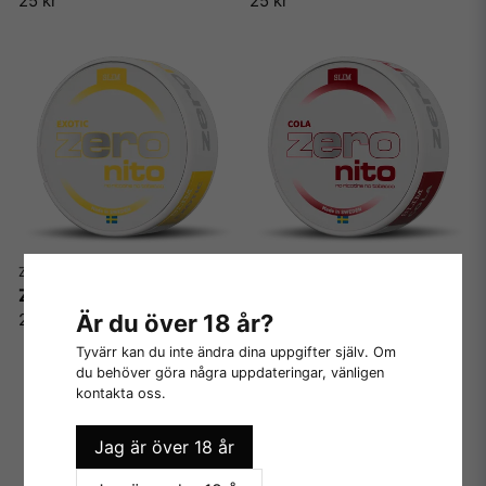
25 kr
25 kr
ZERONITO
ZERONITO
Zeronito Exotic SLIM
Zeronito Cola SLIM
Är du över 18 år?
25 kr
25 kr
Tyvärr kan du inte ändra dina uppgifter själv. Om
du behöver göra några uppdateringar, vänligen
kontakta oss.
Jag är över 18 år