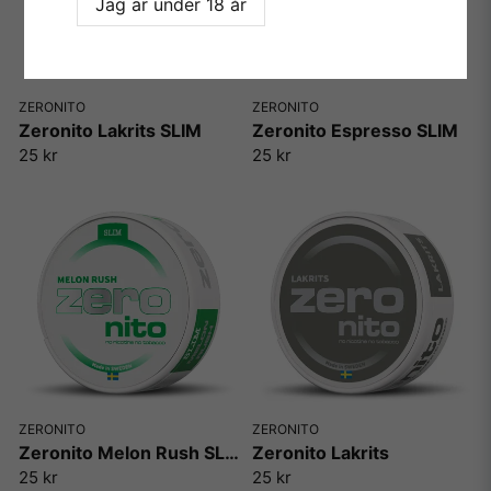
Jag är under 18 år
ZERONITO
ZERONITO
Zeronito Lakrits SLIM
Zeronito Espresso SLIM
25 kr
25 kr
ZERONITO
ZERONITO
Zeronito Melon Rush SLIM
Zeronito Lakrits
25 kr
25 kr