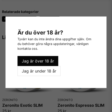
Relaterade kategorier
Nicotine FREE Pouches
SLIM Format
Är du över 18 år?
Liknande produkter
Tyvärr kan du inte ändra dina uppgifter själv. Om
du behöver göra några uppdateringar, vänligen
kontakta oss.
Jag är över 18 år
Jag är under 18 år
ZERONITO
ZERONITO
Zeronito Exotic SLIM
Zeronito Espresso SLIM
25 kr
25 kr