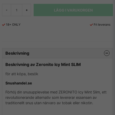
LÄGG I VARUKORGEN
-
+
18+ ONLY
Fri leverans
Beskrivning
Beskrivning av Zeronito Icy Mint SLIM
för att köpa, besök
Snushandel.se
Förhöj din snusupplevelse med ZERONITO Icy Mint Slim, ett
revolutionerande alternativ som levererar essensen av
traditionellt snus utan närvaro av tobak eller nikotin.